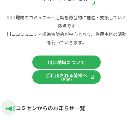
住まいのこと
買い物・食事
観光・レジャー
宿泊・イベント利用
川口地域のコミュニティ活動を総合的に推進・支援していく
拠点です
医療・福祉
子育て
川口コミュニティ推進協議会が中心となり、住民主体の活動
暮らし・サービス
その他
を行っていきます。
川口地域について
川口地域とは
動画で見る川口地域
ご利用される皆様へ
（PDF）
コミセンからのお知らせ一覧